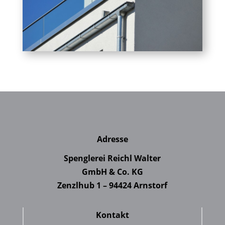
Adresse
Spenglerei Reichl Walter
GmbH & Co. KG
Zenzlhub 1 – 94424 Arnstorf
Kontakt