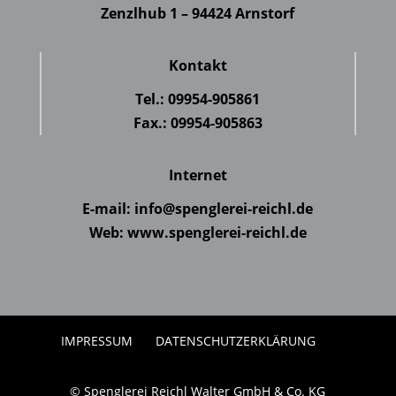
Zenzlhub 1 – 94424 Arnstorf
Kontakt
Tel.:
09954-905861
Fax.: 09954-905863
Internet
E-mail:
info@spenglerei-reichl.de
Web:
www.spenglerei-reichl.de
IMPRESSUM
DATENSCHUTZERKLÄRUNG
© Spenglerei Reichl Walter GmbH & Co. KG